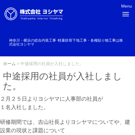
Menu
N
a
v
i
g
a
神奈川・横浜の総合内装工事･軽量鉄骨下地工事・各種貼り物工事は株
t
式会社ヨシヤマ
i
o
n
ホーム
>
中途採用の社員が入社しました。
中途採用の社員が入社しまし
た。
２月２５日よりヨシヤマに人事部の社員が
１名入社しました。
研修期間では、吉山社長よりヨシヤマについてや、建
設業の現状と課題について