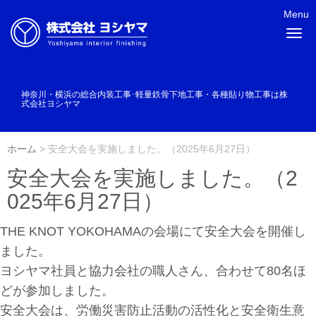
Menu
N
a
v
i
g
a
神奈川・横浜の総合内装工事･軽量鉄骨下地工事・各種貼り物工事は株
t
式会社ヨシヤマ
i
o
n
ホーム
>
安全大会を実施しました。（2025年6月27日）
安全大会を実施しました。（2
025年6月27日）
THE KNOT YOKOHAMAの会場にて安全大会を開催し
ました。
ヨシヤマ社員と協力会社の職人さん、合わせて80名ほ
どが参加しました。
安全大会は、労働災害防止活動の活性化と安全衛生意